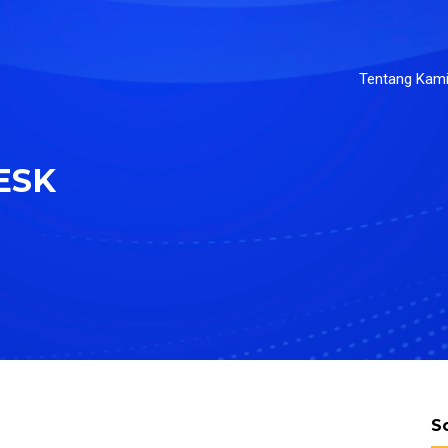
Tentang Kam
ESK
S