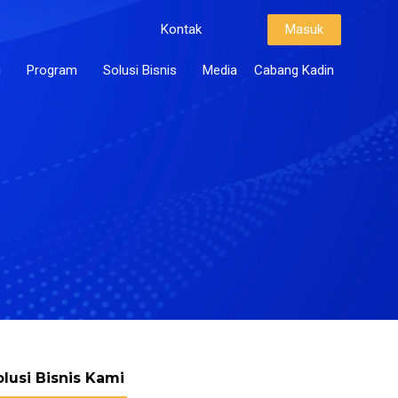
Kontak
Masuk
i
Program
Solusi Bisnis
Media
Cabang Kadin
olusi Bisnis Kami