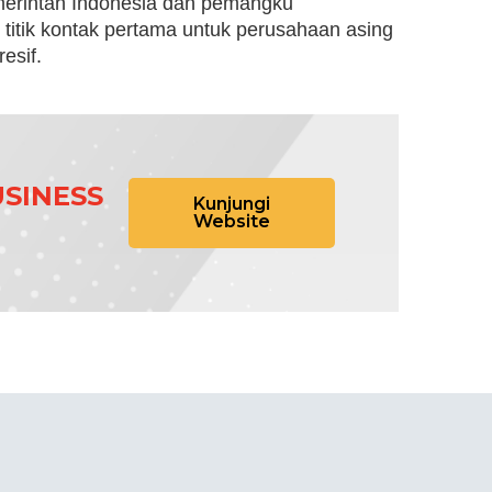
erintah Indonesia dan pemangku
 titik kontak pertama untuk perusahaan asing
esif.
SINESS
Kunjungi
Website